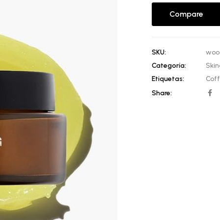
cliente
Compare
SKU:
woo
Categoría:
Skin
Etiquetas:
Cof
Share: