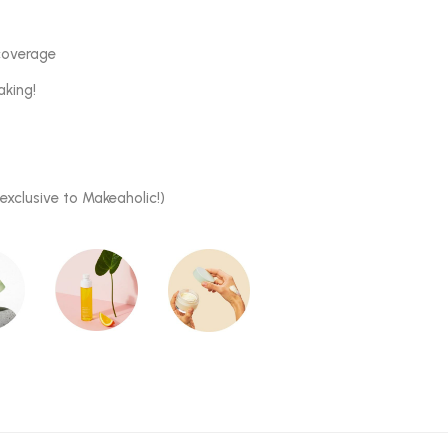
coverage
aking!
 exclusive to Makeaholic!)