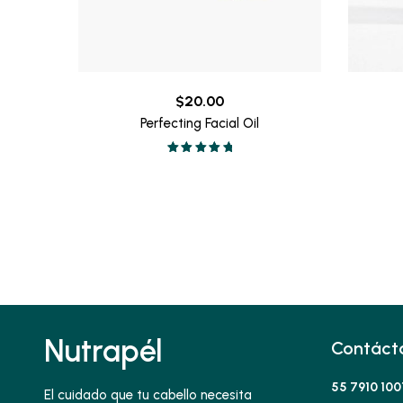
$
20.00
Perfecting Facial Oil
Valorado en
5.00
de 5
Nutrapél
Contáct
55 7910 100
El cuidado que tu cabello necesita