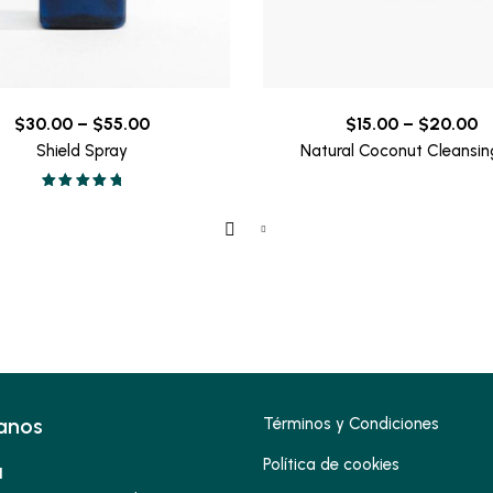
Price
Pr
$
30.00
–
$
55.00
$
15.00
–
$
20.00
range:
r
Shield Spray
Natural Coconut Cleansing
$30.00
$
Valorado en
through
t
5.00
de 5
$55.00
$
anos
Términos y Condiciones
Política de cookies
1