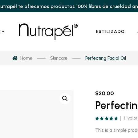
utrapél te ofrecemos productos 100% libres de crueldad a
S
ESTILIZADO
Home
Skincare
Perfecting Facial Oil
$
20.00
Perfectin
(
1
valor
Valorado
1
5.00
sobre 5
This is a simple prod
basado en
puntuación de