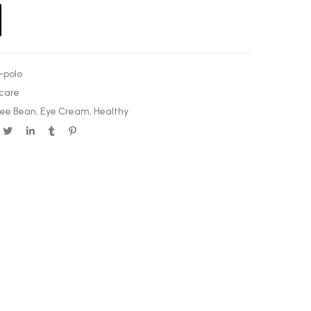
-polo
care
fee Bean
,
Eye Cream
,
Healthy