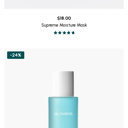
$
18.00
Supreme Moisture Mask
Valorado en
5.00
de 5
-24%