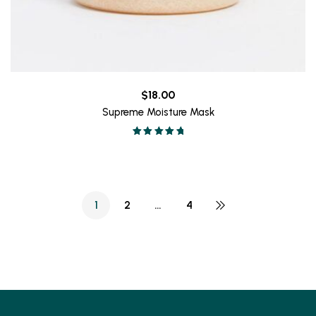
$
18.00
Supreme Moisture Mask
Valorado en
5.00
de 5
1
2
…
4