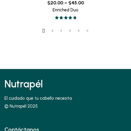
Price
$
20.00
–
$
45.00
range:
Enriched Duo
$20.00
Valorado en
through
5.00
de 5
$45.00
Nutrapél
El cuidado que tu cabello necesita
© Nutrapél 2025
Contáctanos