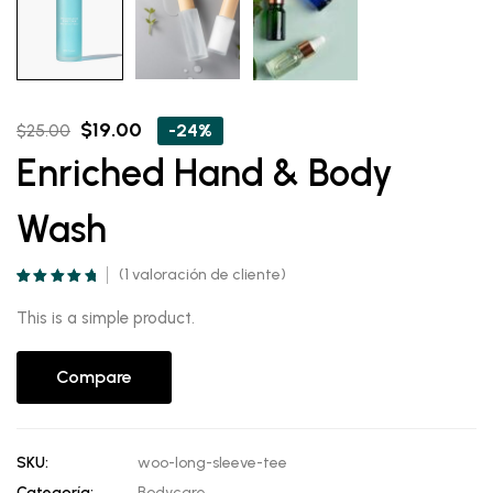
Original
Current
$
19.00
-24%
$
25.00
price
price
Enriched Hand & Body
was:
is:
$25.00.
$19.00.
Wash
(
1
valoración de cliente)
Valorado
1
5.00
sobre 5
This is a simple product.
basado en
puntuación de
cliente
Compare
SKU:
woo-long-sleeve-tee
Categoría:
Bodycare