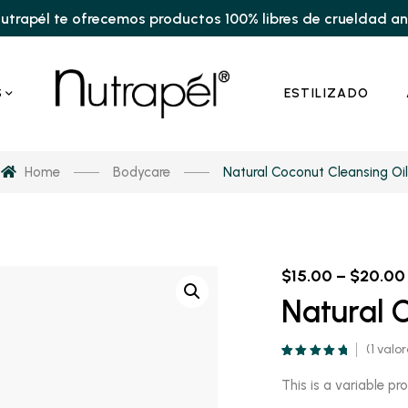
utrapél te ofrecemos productos 100% libres de crueldad a
S
ESTILIZADO
Home
Bodycare
Natural Coconut Cleansing Oil
$
15.00
–
$
20.00
Natural 
(
1
valor
Valorado
1
5.00
sobre 5
This is a variable pr
basado en
puntuación de