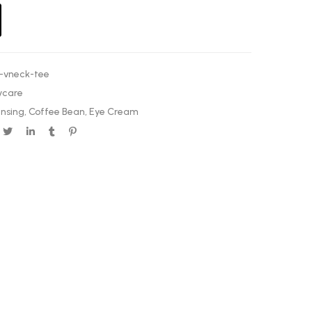
-vneck-tee
ycare
nsing
,
Coffee Bean
,
Eye Cream