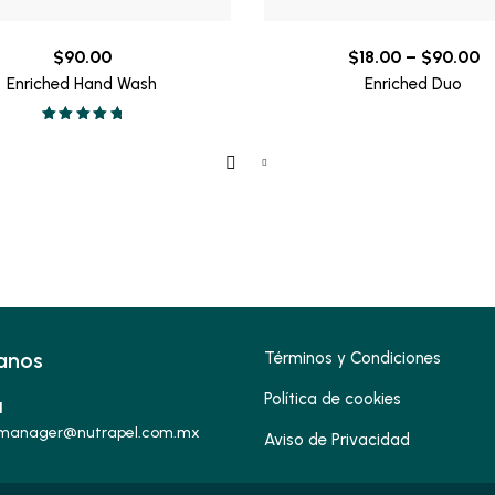
Pr
$
90.00
$
18.00
–
$
90.00
r
Enriched Hand Wash
Enriched Duo
$
Valorado en
t
5.00
de 5
$
anos
Términos y Condiciones
Política de cookies
1
manager@nutrapel.com.mx
Aviso de Privacidad