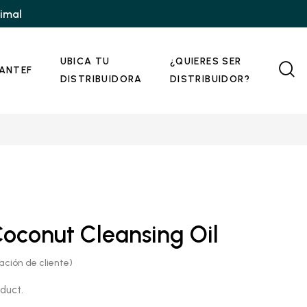
nimal
UBICA TU
¿QUIERES SER
ANTEF
DISTRIBUIDORA
DISTRIBUIDOR?
Price
range:
Coconut Cleansing Oil
$15.00
through
$20.00
ación de cliente)
oduct.