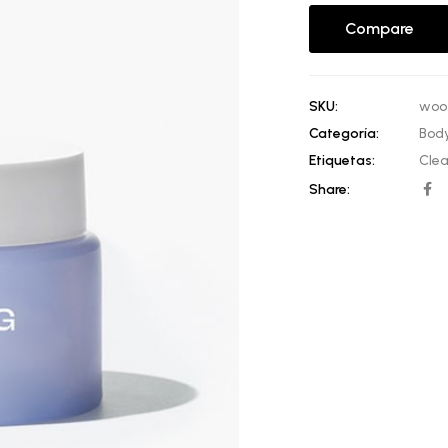
cliente
Compare
SKU:
woo
Categoría:
Bod
Etiquetas:
Clea
Share: