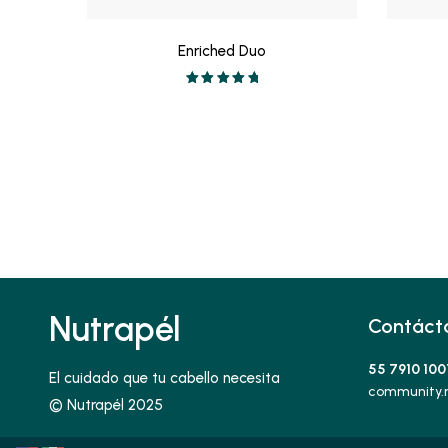
Enriched Duo
Valorado en
5.00
de 5
Nutrapél
Contáct
55 7910 100
El cuidado que tu cabello necesita
community.
© Nutrapél 2025