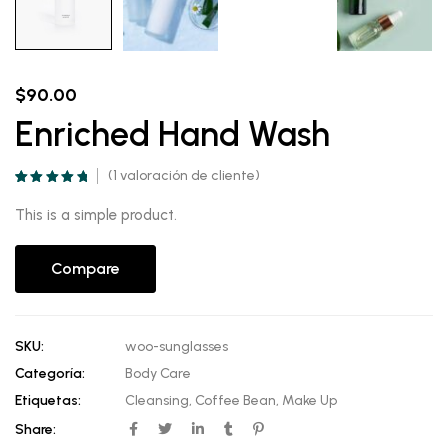
$
90.00
Enriched Hand Wash
(
1
valoración de cliente)
Valorado
1
5.00
sobre 5
This is a simple product.
basado en
puntuación de
cliente
Compare
SKU:
woo-sunglasses
Categoría:
Body Care
Etiquetas:
Cleansing
,
Coffee Bean
,
Make Up
Share: