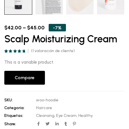
Price
$
42.00
–
$
45.00
-7%
range:
Scalp Moisturizing Cream
$42.00
through
$45.00
(
1
valoración de cliente)
Valorado
1
5.00
sobre 5
This is a variable product.
basado en
puntuación de
cliente
Compare
SKU:
woo-hoodie
Categoría:
Haircare
Etiquetas:
Cleansing
,
Eye Cream
,
Healthy
Share: