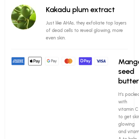
Kakadu plum extract
Just like AHAs, they exfoliate top layers
of dead cells to reveal glowing, more
even skin.
Mang
seed
butter
It’s packe
with
vitamin C
to get ski
glowing
and vitam
A to help