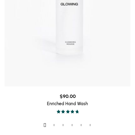
$
90.00
Enriched Hand Wash
Valorado en
5.00
de 5