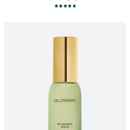
$30.00
Valorado en
through
5.00
de 5
$55.00