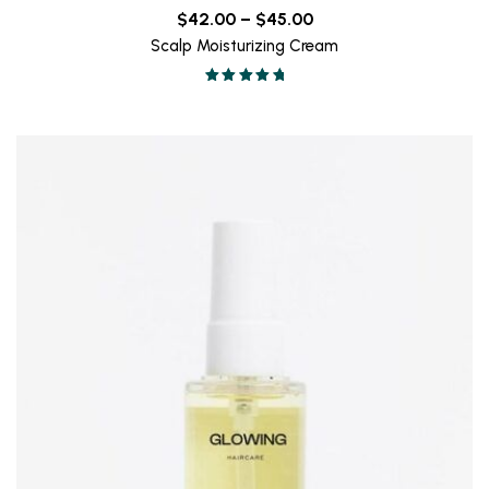
Price
$
42.00
–
$
45.00
range:
Scalp Moisturizing Cream
$42.00
Valorado en
through
5.00
de 5
$45.00