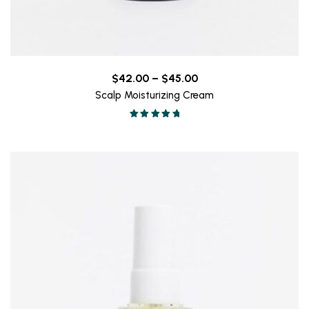
Price
$
42.00
–
$
45.00
range:
Scalp Moisturizing Cream
$42.00
Valorado en
through
5.00
de 5
$45.00