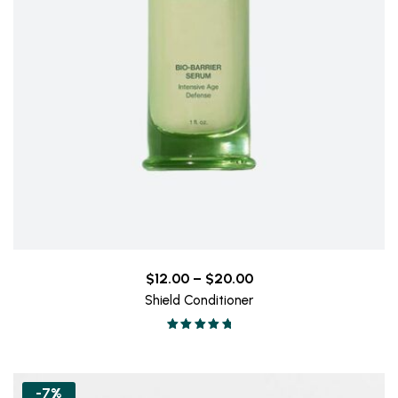
Price
$
12.00
–
$
20.00
range:
Shield Conditioner
$12.00
Valorado en
through
5.00
de 5
$20.00
-7%