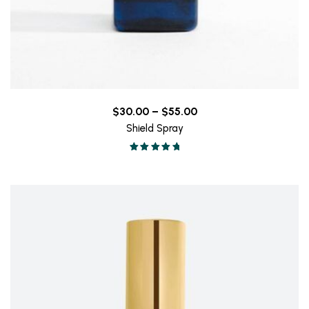
Price
$
30.00
–
$
55.00
range:
Shield Spray
$30.00
Valorado en
through
5.00
de 5
$55.00