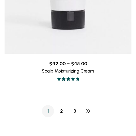
Price
$
42.00
–
$
45.00
range:
Scalp Moisturizing Cream
$42.00
Valorado en
through
5.00
de 5
$45.00
1
2
3