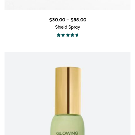
Price
$
30.00
–
$
55.00
range:
Shield Spray
$30.00
Valorado en
through
5.00
de 5
$55.00