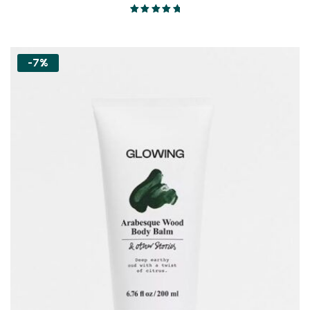
$12.00
Valorado en
through
5.00
de 5
$20.00
-7%