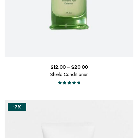
Price
$
12.00
–
$
20.00
range:
Shield Conditioner
$12.00
Valorado en
through
5.00
de 5
$20.00
-7%