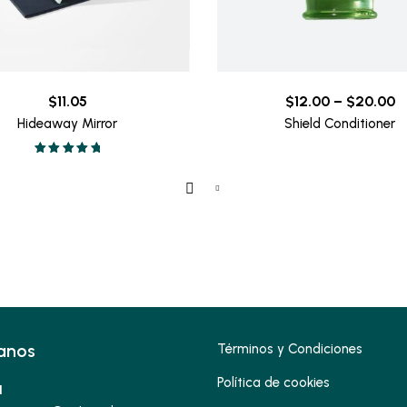
P
$
11.05
$
12.00
–
$
20.00
r
Hideaway Mirror
Shield Conditioner
$
Valorado en
t
5.00
de 5
$
anos
Términos y Condiciones
Política de cookies
1