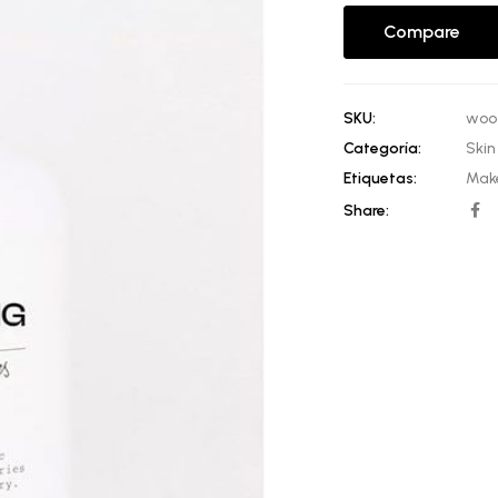
cliente
Compare
SKU:
woo
Categoría:
Skin
Etiquetas:
Mak
Share: