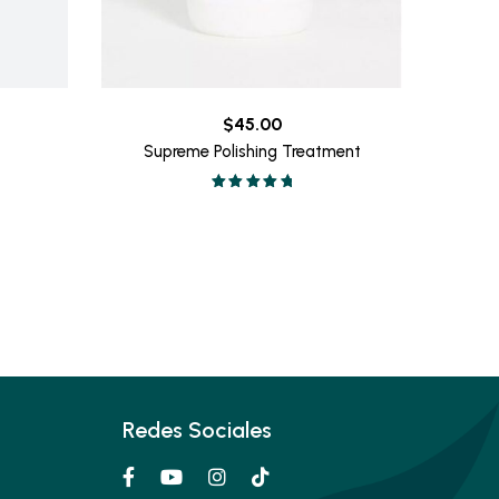
rice
$
45.00
ange:
Supreme Polishing Treatment
12.00
Valorado en
hrough
5.00
de 5
20.00
Redes Sociales