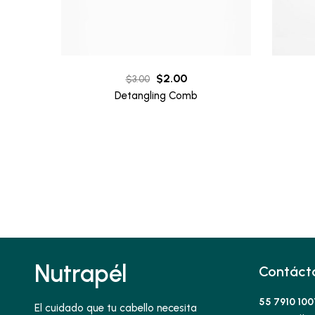
Original
Current
$
2.00
$
3.00
price
price
Detangling Comb
was:
is:
$3.00.
$2.00.
Nutrapél
Contáct
55 7910 100
El cuidado que tu cabello necesita