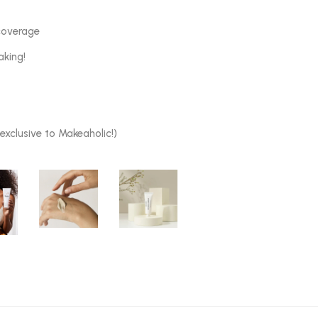
coverage
aking!
 exclusive to Makeaholic!)