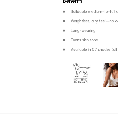
Benefits
Buildable medium-to-full 
Weightless, airy feel—no c
Long-wearing
Evens skin tone
Available in 07 shades (all