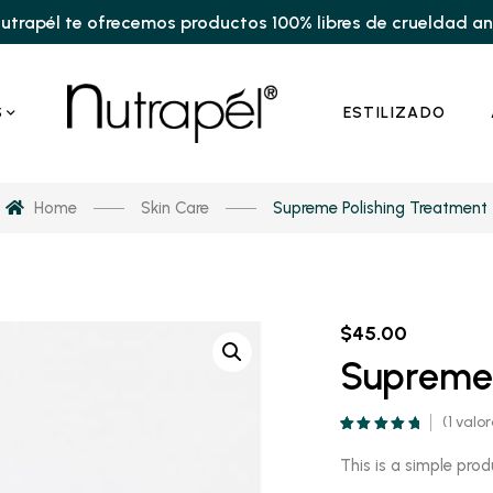
utrapél te ofrecemos productos 100% libres de crueldad a
S
ESTILIZADO
Home
Skin Care
Supreme Polishing Treatment
$
45.00
Supreme 
(
1
valor
Valorado
1
5.00
sobre 5
This is a simple prod
basado en
puntuación de