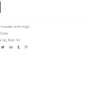
-hoodie-with-logo
 Care
e Up
,
Nail
,
Oil